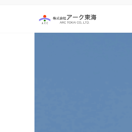
コ
ナ
ン
ビ
テ
ゲ
ン
ー
ツ
シ
へ
ョ
ス
ン
キ
に
ッ
移
プ
動